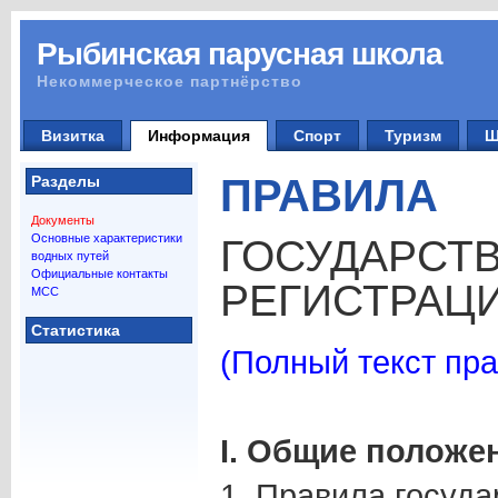
Рыбинская парусная школа
Некоммерческое партнёрство
Визитка
Информация
Спорт
Туризм
Ш
ПРАВИЛА
Разделы
Документы
Основные характеристики
ГОСУДАРСТ
водных путей
Официальные контакты
РЕГИСТРАЦ
МСС
Статистика
(Полный текст пра
I. Общие положе
1. Правила госуд