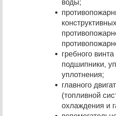
воды;
противопожарн
конструктивны
противопожарн
противопожарн
гребного винта
подшипники, уп
уплотнения;
главного двига
(топливной сис
охлаждения и г
вспомогательно