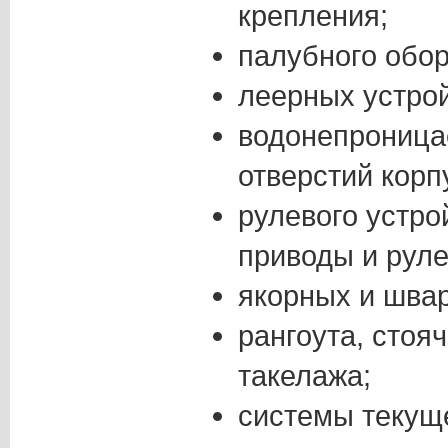
крепления;
палубного обо
леерных устрой
водонепроница
отверстий корп
рулевого устро
приводы и рул
якорных и швар
рангоута, стоя
такелажа;
системы текуще