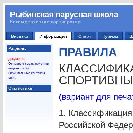
Рыбинская парусная школа
Некоммерческое партнёрство
Визитка
Информация
Спорт
Туризм
Ш
ПРАВИЛА
Разделы
Документы
Основные характеристики
КЛАССИФИК
водных путей
Официальные контакты
СПОРТИВНЫ
МСС
Статистика
(вариант для печа
1. Классификация
Российской Федер